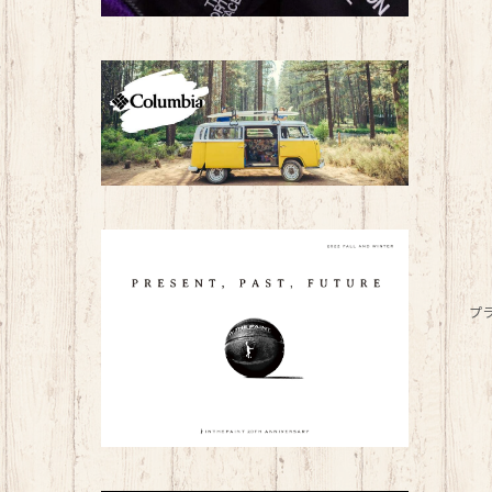
トレーニングウェア（レディース）
カジュアル・アウトドア用品
子ども用品
BAG
帽子
プ
その他