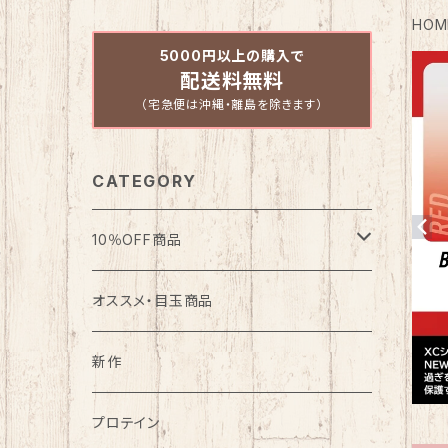
HOM
5000円以上の購入で
配送料無料
（宅急便は沖縄・離島を除きます）
CATEGORY
10％OFF商品
バスケット
オススメ・目玉商品
野球
新作
大特価グラブ特集
アウトドア
プロテイン