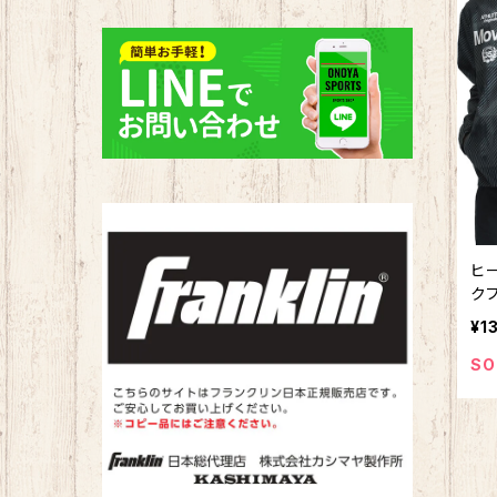
野球部
バスケ
バドミントン
サッカー
タオル
ソフトボール部
陸上
サッカー
バレーボール
ハンドボール部
野球
バスケ
水泳
水泳部
ソフトボール
陸上
ラグビー
ヒー
新体操
ハンドボール
ソフトボール
ハンドボール
ク
カー
¥1
ツ 
その他
水泳
ハンドボール
陸上
DM
SO
ランニング
水泳
ランニング
トレーニング
卓球
テニス