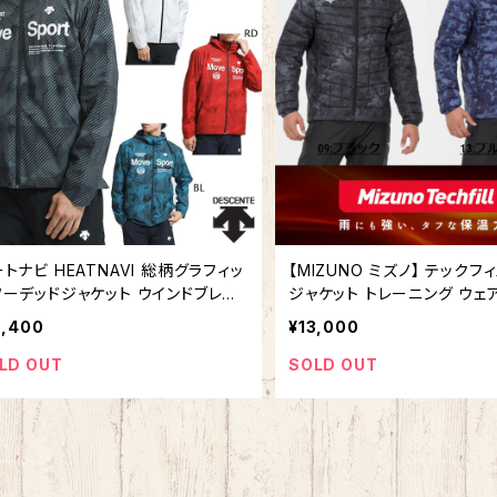
トナビ HEATNAVI 総柄グラフィッ
【MIZUNO ミズノ】 テックフィルコート
フーデッドジャケット ウインドブレー
ジャケット トレーニング ウェ
 防風 長袖 ストレッチ 撥水 スポー
着 デイリーユース 32ME1536
3,400
¥13,000
トレーニング デサント DESCENTE
秋 冬
MUJF30
LD OUT
SOLD OUT