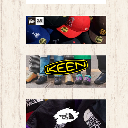
ラグビー
バドミントン
卓球
柔道
新体操
スケート
パークゴルフ
卓球
カジュアル・アウトドア
新体操
子ども用品
トレーニングシューズ
その他
トレーニングウェア（ユニセックス）