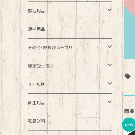
ファッション
部活用品
バレーボール部
通学用品
ソフトテニス部
その他・競技別カテゴリ
バドミントン部
バレーボール
店頭受け取り
サッカー部
テニス
野球
セール品
バスケ部
バドミントン
バレーボール
野球
衛生用品
商品
陸上部
サッカー
ソフトテニス
バスケットボール
マスク
離島送料