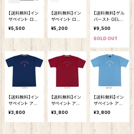
靴下
【送料無料】イン
【送料無料】イン
【送料無料】ゲル
ザペイント ロン
ザペイント ロン
バースト GELB
グ スリーブ シャ
グ スリーブ シャ
URST 27 (STA
¥5,500
¥5,200
¥9,500
ツ ITP25426
ツ ITP25413 練
NDARD) スタ
練習着 メンズ レ
習着 メンズ レデ
ンダードラスト
SOLD OUT
ディース 男女兼
ィース 男女兼用
1063A066-100
用 長袖 Tシャツ
長袖 Tシャツ バ
【ASICSバス
バスケ ウェア ロ
スケ ウェア ロン
ケットボールシ
ンT
T
ューズ】 バッシ
ュ アシック
ス バスケ シ
ューズ バスケ
ット ゲルバー
スト
【送料無料】イン
【送料無料】イン
【送料無料】イン
ザペイント アッ
ザペイント アッ
ザペイント アッ
パーアーチロゴ
パーアーチロゴ
パーアーチロゴ
¥3,800
¥3,800
¥3,800
Tシャツ ITP26
Tシャツ ITP26
Tシャツ ITP26
002 半袖 プラ
002 半袖 プラ
002 半袖 プラ
シャツ ウェア ト
シャツ ウェア ト
シャツ ウェア ト