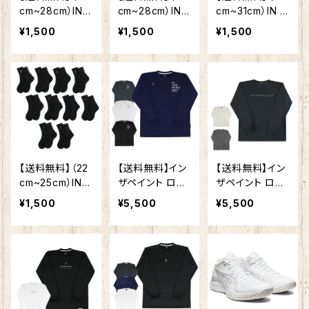
cm~28cm）IN
cm~28cm）IN
cm~31cm）IN T
THE PAINT イ
THE PAINT イ
HE PAINT イン
¥1,500
¥1,500
¥1,500
ンザペイント IT
ンザペイント IT
ザペイント ITP1
P19332W ソッ
P19332B ソック
9332B ソックス
クス バスケ 靴
ス バスケ 靴下
バスケ 靴下 バッ
下 バッソク ス
バッソク スポ
ソク スポーツ
ポーツ 大人気の
ーツ 大人気のイ
大人気のインザ
インザペイント
ンザペイント
ペイント 新デ
新デザイン バ
新デザイン バ
ザイン バスケ
スケ靴下
スケ靴下
靴下
【送料無料】（22
【送料無料】イン
【送料無料】イン
cm~25cm）IN T
ザペイント ロン
ザペイント ロン
HE PAINT イン
グ スリーブ シャ
グ スリーブ シャ
¥1,500
¥5,500
¥5,500
ザペイント ITP1
ツ ITP25435
ツ ITP25418 練
9332B ソックス
練習着 メンズ レ
習着 メンズ レデ
バスケ 靴下 バッ
ディース 男女兼
ィース 男女兼用
ソク スポーツ
用 長袖 Tシャツ
長袖 Tシャツ バ
大人気のインザ
バスケ ウェア ロ
スケ ウェア ロン
ペイント 新デ
ンT
T
ザイン バスケ