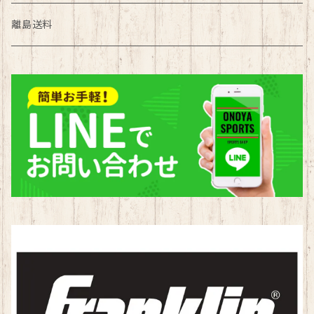
陸上部
サッカー
ソフトテニス
バスケットボール
マスク
離島送料
野球部
バスケ
バドミントン
サッカー
タオル
ソフトボール部
陸上
サッカー
バレーボール
ハンドボール部
野球
バスケ
水泳
水泳部
ソフトボール
陸上
ラグビー
新体操
ハンドボール
ソフトボール
ハンドボール
その他
水泳
ハンドボール
陸上