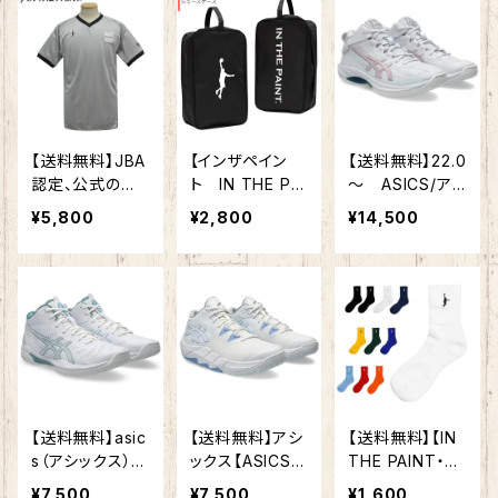
フープ V16 GEL
ンドユニフォーム
00P セカンド
HOOP V16 106
バスケ スポーツ
ユニフォーム バ
3A078 バッ
審判 コーチ
スケ スポーツ
シュ 軽量 スタン
審判 コーチ
ダード
【バスケットボー
ル】 レフリー用
品 バスケット
【送料無料】JBA
【インザペイン
【送料無料】22.0
ボールウェア レ
認定、公式の吸
ト IN THE PAI
～ ASICS/ア
フリーシャツ レ
汗速乾に優れた
NT】バスケット
シックス ゲル フ
フリーパンツ 審
¥5,800
¥2,800
¥14,500
レフリーウェア★
シューズケース
ープ V17 スタン
判員ウェア
【 インザペイント
シューズバッグ I
ダード（1063A0
IN THE PAINT
TP22343
96-103）バスケ
】【ウェア】バスケ
バッシュ バスケ
ット レフリーシャ
ットボールシュ
ツ 審判 試合 メ
ーズ バスケット
ンズ レディース
シューズ
男女兼用 ITPR
F300S
【送料無料】asic
【送料無料】アシ
【送料無料】【IN
s（アシックス）
ックス【ASICS】
THE PAINT・イ
1063A078 バス
バスケットボー
ンザペイント】定
¥7,500
¥7,500
¥1,600