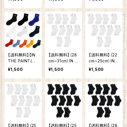
ケットボール
ルシューズ UNP
番カラー ソッ
シューズ GEL
RE ARS 2 アン
クス チーム対
HOOP ゲル フ
プレアルス 2 10
応 お揃い チー
ープ V16 STAN
63A070 101
ムカラー バス
DARD スタンダ
(バスケットボー
ケット バス
ード アシッ
ル用品/バスケ用
ケ ユニセック
クス ゲルフープ
品/バスケシュー
ス ITP25730
V16 ホワイト/ラ
ズ/バッシュ/アス
イトスティール 1
リート/部活/トレ
【送料無料】【IN
【送料無料】（28
【送料無料】（22
063A078-105
ーニング)
THE PAINT(イ
cm~31cm）IN T
cm~25cm）IN T
ンザペイント)】
HE PAINT イン
HE PAINT イン
¥1,500
¥1,500
¥1,500
バスケ ソック
ザペイント ITP1
ザペイント ITP1
ス ブラック
9332W ソック
9332W ソック
ホワイト ITP2
ス バスケ 靴下
ス バスケ 靴下
5121A
バッソク スポ
バッソク スポ
ーツ 大人気のイ
ーツ 大人気のイ
ンザペイント
ンザペイント
新デザイン バ
新デザイン バ
スケ靴下
スケ靴下
【送料無料】（25
【送料無料】（25
【送料無料】（28