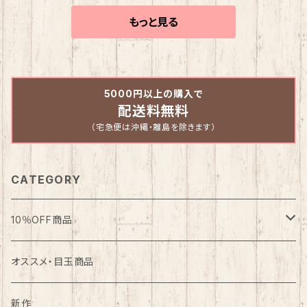
ップス ユニセッ
ップス ユニセッ
ップス ユニセッ
クス バスケット
クス バスケット
クス バスケット
もっと見る
ボール プラクテ
ボール プラクテ
ボール プラクテ
ィスシャツ
ィスシャツ
ィスシャツ
5000円以上の購入で
配送料無料
（宅急便は沖縄・離島を除きます）
CATEGORY
10％OFF商品
バスケット
オススメ・目玉商品
野球
新作