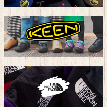
その他
トレーニングウェア（ユニセックス）
トレーニングウェア（レディース）
カジュアル・アウトドア用品
子ども用品
BAG
帽子
その他