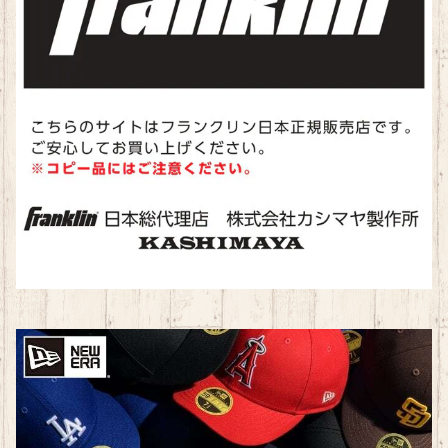
ランニング
水泳
ランニング
トレーニング
卓球
テニス
ラグビー
バドミントン
卓球
柔道
新体操
スケート
パークゴルフ
卓球
カジュアル・アウトドア
新体操
子ども用品
トレーニングシューズ