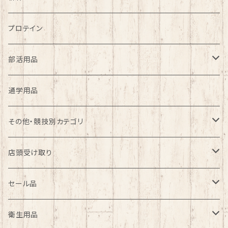
大特価グラブ特集
アウトドア
プロテイン
ファッション
部活用品
バレーボール部
通学用品
ソフトテニス部
その他・競技別カテゴリ
バドミントン部
バレーボール
店頭受け取り
サッカー部
テニス
野球
セール品
バスケ部
バドミントン
バレーボール
野球
衛生用品