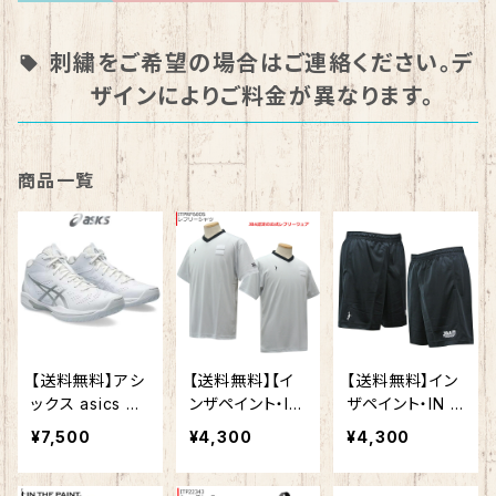
刺繍をご希望の場合はご連絡ください。デ
ザインによりご料金が異なります。
商品一覧
【送料無料】アシ
【送料無料】【イ
【送料無料】イン
ックス asics メ
ンザペイント・IN
ザペイント・IN T
ンズ レディース
THE PAINT 】レ
HE PAINT セカ
¥7,500
¥4,300
¥4,300
バスケットボー
フリーシャツ IT
ンド レフリーパ
ルシューズ ゲル
PRF600S セカ
ンツ ITPRF6