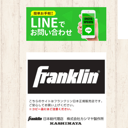
野球部
バスケ
バドミントン
サッカー
タオル
ソフトボール部
陸上
サッカー
バレーボール
ハンドボール部
野球
バスケ
水泳
水泳部
ソフトボール
陸上
ラグビー
新体操
ハンドボール
ソフトボール
ハンドボール
その他
水泳
ハンドボール
陸上
ランニング
水泳
ランニング
トレーニング
卓球
テニス