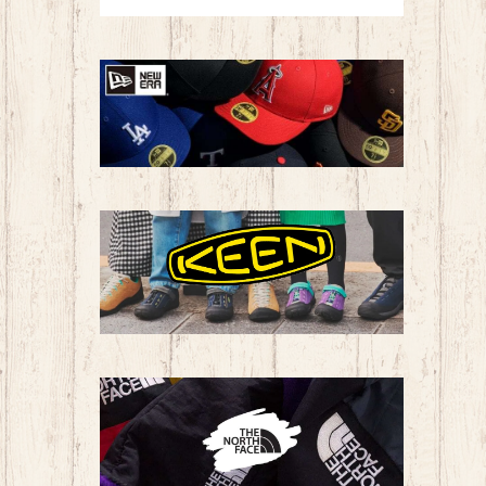
ラグビー
バドミントン
卓球
柔道
新体操
スケート
パークゴルフ
卓球
カジュアル・アウトドア
新体操
子ども用品
トレーニングシューズ
その他
トレーニングウェア（ユニセックス）