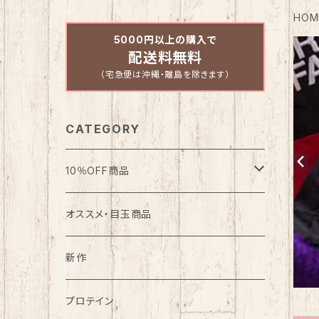
HOM
5000円以上の購入で
配送料無料
（宅急便は沖縄・離島を除きます）
CATEGORY
10％OFF商品
バスケット
オススメ・目玉商品
野球
新作
大特価グラブ特集
アウトドア
プロテイン