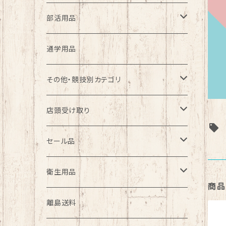
ファッション
部活用品
バレーボール部
通学用品
ソフトテニス部
その他・競技別カテゴリ
バドミントン部
バレーボール
店頭受け取り
サッカー部
テニス
野球
セール品
バスケ部
バドミントン
バレーボール
野球
衛生用品
商品
陸上部
サッカー
ソフトテニス
バスケットボール
マスク
離島送料