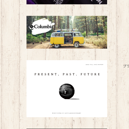
トレーニングウェア（レディース）
カジュアル・アウトドア用品
子ども用品
BAG
プ
帽子
その他