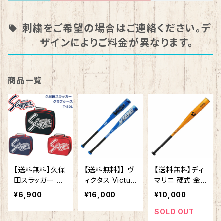
刺繍をご希望の場合はご連絡ください。デ
ザインによりご料金が異なります。
商品一覧
【送料無料】久保
【送料無料】】 ヴ
【送料無料】ディ
田スラッガー グ
ィクタス Victus
マリニ 硬式 金
ラブケース グラ
少年軟式 金属
属バット ヴード
¥6,900
¥16,000
¥10,000
ブ(2つ入り) T-
バット VIBE 新
ゥ TP トップバラ
80L SLUGGER
カラー トップバ
ンス 83cm 900
SOLD OUT