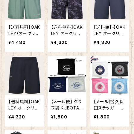
lack
ust
【送料無料】OAK
【送料無料】OAK
【送料無料】OAK
LEY（オークリ
LEY オークリー
LEY オークリー
ー）Allmighty S
エンハンス モビ
エンハンス モビ
¥4,480
¥4,320
¥4,320
horts 7.0Inch
リティ ショーツ
リティ ショーツ
2.0（FOA40881
7.0 ショートパン
7.0 ショートパン
4） 水陸両用 撥
ツ メンズ FOA4
ツ メンズ FOA4
水 ハーフパンツ
08813 black
08813 dark c
メンズ aviator
print ブラックプ
loud ダーク・
green
リント
クラウド
【送料無料】OAK
【メール便】 グラ
【メール便】久保
LEY オークリー
ブ袋 KUBOTA
田スラッガー グ
エンハンス モビ
SLUGGER クボ
ローブ 90周年
¥4,320
¥1,800
¥1,800
リティ ショーツ
タスラッガー 90
記念 限定グラブ
7.0 ショートパン
周年記念 限定
袋 LT25-A8 サ
ツ メンズ FOA4
グラブ袋 野球 ト
ークルプリント