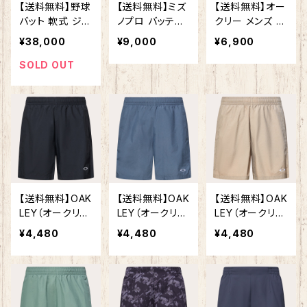
軟式バット 一
【送料無料】野球
【送料無料】ミズ
【送料無料】オー
般 社会人
バット 軟式 ジュ
ノプロ バッティ
クリー メンズ ク
ニア ENY6HYP
ンググローブ 両
ロスクォーター
¥38,000
¥9,000
¥6,900
イーストン ハイ
手用 シリコンパ
パンツ ENHAN
プファイヤー 限
ワーアークDI 母
CE MOBILITY
SOLD OUT
定カラー ウレタ
の日・父の日限
QUARTER PT
ンバット イース
定カラー 野球 1
7.0 FOA40904
トン 軟式バット
EJEA56621
9 スポーツウェ
HYPE FIRE 大
ア OAKLEY
人用 子供用
【送料無料】OAK
【送料無料】OAK
【送料無料】OAK
LEY（オークリ
LEY（オークリ
LEY（オークリ
ー）Allmighty S
ー）Allmighty S
ー）Allmighty S
¥4,480
¥4,480
¥4,480
horts 7.0Inch
horts 7.0Inch
horts 7.0Inch
2.0（FOA40881
2.0（FOA40881
2.0（FOA40881
4） 水陸両用 撥
4） 水陸両用 撥
4） 水陸両用 撥
水 ハーフパンツ
水 ハーフパンツ
水 ハーフパンツ
メンズ pitch b
メンズ gray d
メンズ bark