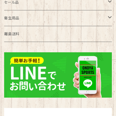
サッカー部
テニス
野球
セール品
バスケ部
バドミントン
バレーボール
野球
衛生用品
陸上部
サッカー
ソフトテニス
バスケットボール
マスク
離島送料
野球部
バスケ
バドミントン
サッカー
タオル
ソフトボール部
陸上
サッカー
バレーボール
ハンドボール部
野球
バスケ
水泳
水泳部
ソフトボール
陸上
ラグビー
新体操
ハンドボール
ソフトボール
ハンドボール