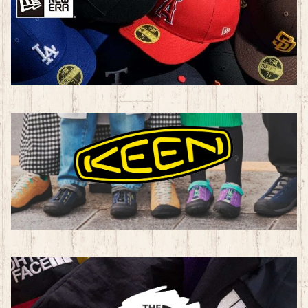
カジュアル・アウトドア
新体操
子ども用品
トレーニングシューズ
その他
トレーニングウェア（ユニセックス）
トレーニングウェア（レディース）
カジュアル・アウトドア用品
子ども用品
BAG