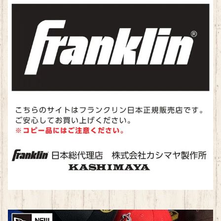
その他
水泳
ハンドボール
陸上
ランニング
水泳
ランニング
トレーニング
卓球
テニス
ラグビー
バドミントン
卓球
柔道
新体操
スケート
パークゴルフ
卓球