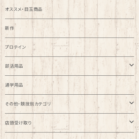
バスケット
オススメ・目玉商品
野球
新作
大特価グラブ特集
アウトドア
プロテイン
ファッション
部活用品
バレーボール部
通学用品
ソフトテニス部
その他・競技別カテゴリ
バドミントン部
バレーボール
店頭受け取り