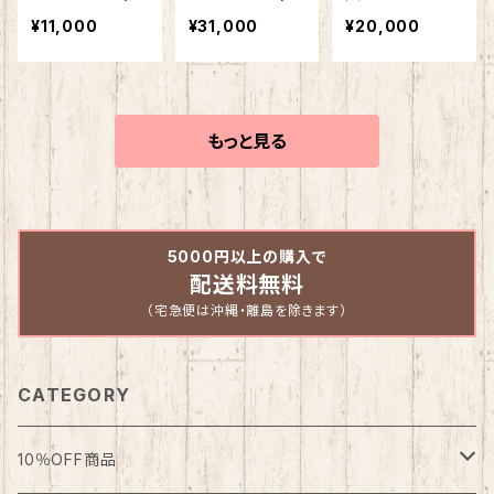
可能 SDGs
UBOTA SLUG
UBOTA SLUG
ー 左投げ 限
¥11,000
¥31,000
¥20,000
持続可能な世
GER) 左投げ
GER) 限定商品
定 少年用 ジュ
界 世界を変え
右投げ トレー
軟式用 投手用
ニア 軟式グロー
るため
ニンググローブ
【LT24-GS6】
ブ グラブ J6V
軟式 限定 トレ
オールラウンド
ーニング用グラ
オールポジショ
もっと見る
ブ LT24-GS8-F
ン用 LT24-GJ8
GS
野球用品
5000円以上の購入で
配送料無料
（宅急便は沖縄・離島を除きます）
CATEGORY
10％OFF商品