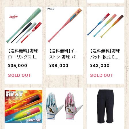
野球 ソフトボー
ランス 76cm 5
g 高校野球 WB
ル 野球部 野球
50g 79cm 580
D2574010 WB
用品 グラブバッ
g 少年野球 VJJ
D2574020 vo
グ
SBBVIBJ2 JSB
odoo ブードゥ
Bマーク 学童野
硬式用 バット 硬
球 こども 子ど
式野球 硬式バッ
も キッズ Jr 試
ト 高校生 大人
合 公園 マルチ
一般 demarini
ヴィクタス ビク
WBD257402
【送料無料】野球
【送料無料】イー
【送料無料】野球
タス
08390
ローリングス IC
ストン 野球 バッ
バット 軟式 ENS
ON アイコン
ト リトルリーグ
6HYP イースト
¥35,000
¥38,000
¥43,000
バット 軟式複合
用 少年硬式 リ
ン ハイプファイ
バット コンポジ
トルリーグ用硬
ヤー 限定カラー
SOLD OUT
SOLD OUT
ットバット 軟式
式金属 MAV2 -
ウレタンバット
野球 軟式用 少
10 USA BASEB
イーストン 軟式
年用 ジュニア用
ALL公認 硬式バ
バット HYPE FI
子供用 BJ6ION
ット 小学生 EAS
RE 大人用 ロー
E RAWLINGS
TON EUS6M2
リングス Rawli
野球用品
F10J
ngs EASTON
イーストン バッ
ト 軟式野球