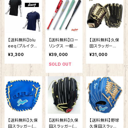
08813 pitch
リプルクラウンプ
巾着袋 野球
black ピッチ・
リント 巾着袋 グ
ブラック
ローブ 26SS(L
T25-A9) 久保
田
【送料無料】blu
【送料無料】ロー
【送料無料】久保
eeq（ブルイク）
リングス 一般軟
田スラッガー
3R DRY TEE（3
式 バット ICON
右・左 限定 軟式
¥3,300
¥39,000
¥31,000
R ドライ ティ
アイコン 83cm
プロモデル G39
ー）BQAS0007
670g 84cm 6
選手レプリカ KS
SOLD OUT
0 BQAS0007
80g 85cm 69
N-ST39ベース
2 地球環境
0g 大人 BR6IO
W-17 ブラック×
リサイクル 速
NE 軽い 軽量 ウ
バーガンディ 外
乾素材 持続可
レタンバット FR
野手用 プロ
能 SDGS リ
P製バット JSBB
ユース リデュ
マーク 軟式野球
ース REDUCE
草野球 試合 ra
REUSE, RE
wlings
CYCLE 3R
【送料無料】久保
【送料無料】久保
【送料無料】野球
環境問題 持続
田スラッガー(K
田スラッガー(K
久保田スラッガ