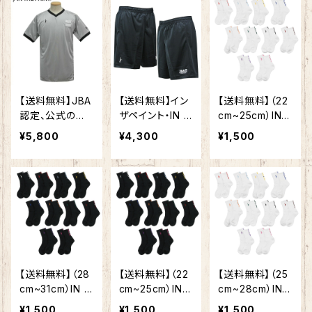
ス バスケ 靴下
ンドユニフォーム
TP22343
バッソク スポ
バスケ スポーツ
ーツ 大人気のイ
審判 コーチ
ンザペイント
新デザイン バ
スケ靴下
【送料無料】JBA
【送料無料】イン
【送料無料】（22
認定、公式の吸
ザペイント・IN T
cm~25cm）IN T
汗速乾に優れた
HE PAINT セカ
HE PAINT イン
¥5,800
¥4,300
¥1,500
レフリーウェア★
ンド レフリーパ
ザペイント ITP1
【 インザペイント
ンツ ITPRF6
9332W ソック
IN THE PAINT
00P セカンド
ス バスケ 靴下
】【ウェア】バスケ
ユニフォーム バ
バッソク スポ
ット レフリーシャ
スケ スポーツ
ーツ 大人気のイ
ツ 審判 試合 メ
審判 コーチ
ンザペイント
ンズ レディース
【バスケットボー
新デザイン バ
男女兼用 ITPR
ル】 レフリー用
スケ靴下
F300S
品 バスケット
【送料無料】（28
【送料無料】（22
【送料無料】（25
ボールウェア レ
cm~31cm）IN T
cm~25cm）IN T
cm~28cm）IN
フリーシャツ レ
HE PAINT イン
HE PAINT イン
THE PAINT イ
フリーパンツ 審
¥1,500
¥1,500
¥1,500