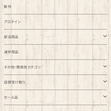
野球
新作
大特価グラブ特集
アウトドア
プロテイン
ファッション
部活用品
バレーボール部
通学用品
ソフトテニス部
その他・競技別カテゴリ
バドミントン部
バレーボール
店頭受け取り
サッカー部
テニス
野球
セール品