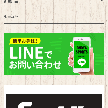
バスケ部
バドミントン
バレーボール
野球
衛生用品
陸上部
サッカー
ソフトテニス
バスケットボール
マスク
離島送料
野球部
バスケ
バドミントン
サッカー
タオル
ソフトボール部
陸上
サッカー
バレーボール
ハンドボール部
野球
バスケ
水泳
水泳部
ソフトボール
陸上
ラグビー
新体操
ハンドボール
ソフトボール
ハンドボール
その他
水泳
ハンドボール
陸上