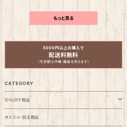
シャツ ユニセ
止 2022 (itp
450】
ックス 長袖Tシ
rf800)
ャツ スポーツ バ
もっと見る
スケットボール
ロンシャツ 練習
着 ウェア (ITP2
3408)
5000円以上の購入で
配送料無料
（宅急便は沖縄・離島を除きます）
CATEGORY
10％OFF商品
バスケット
オススメ・目玉商品