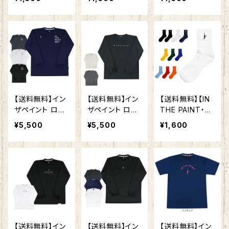
ザペイント ITP1
ザペイント ITP1
ンザペイント IT
判員ウェア
9332B ソックス
9332B ソックス
P19332W ソッ
バスケ 靴下 バッ
バスケ 靴下 バッ
クス バスケ 靴
ソク スポーツ
ソク スポーツ
下 バッソク ス
大人気のインザ
大人気のインザ
ポーツ 大人気の
ペイント 新デ
ペイント 新デ
インザペイント
ザイン バスケ
ザイン バスケ
新デザイン バ
靴下
靴下
スケ靴下
【送料無料】イン
【送料無料】イン
【送料無料】【IN
ザペイント ロン
ザペイント ロン
THE PAINT・イ
グ スリーブ シャ
グ スリーブ シャ
ンザペイント】定
¥5,500
¥5,500
¥1,600
ツ ITP25435
ツ ITP25418 練
番カラー ソッ
練習着 メンズ レ
習着 メンズ レデ
クス チーム対
ディース 男女兼
ィース 男女兼用
応 お揃い チー
用 長袖 Tシャツ
長袖 Tシャツ バ
ムカラー バス
バスケ ウェア ロ
スケ ウェア ロン
ケット バス
ンT
T
ケ ユニセック
ス ITP25730
【送料無料】イン
【送料無料】イン
【送料無料】イン