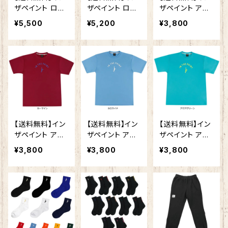
ザペイント ロン
ザペイント ロン
ザペイント アッ
グ スリーブ シャ
グ スリーブ シャ
パーアーチロゴ
¥5,500
¥5,200
¥3,800
ツ ITP25426
ツ ITP25413 練
Tシャツ ITP26
練習着 メンズ レ
習着 メンズ レデ
002 半袖 プラ
ディース 男女兼
ィース 男女兼用
シャツ ウェア ト
用 長袖 Tシャツ
長袖 Tシャツ バ
ップス ユニセッ
バスケ ウェア ロ
スケ ウェア ロン
クス バスケット
ンT
T
ボール プラクテ
ィスシャツ
【送料無料】イン
【送料無料】イン
【送料無料】イン
ザペイント アッ
ザペイント アッ
ザペイント アッ
パーアーチロゴ
パーアーチロゴ
パーアーチロゴ
¥3,800
¥3,800
¥3,800
Tシャツ ITP26
Tシャツ ITP26
Tシャツ ITP26
002 半袖 プラ
002 半袖 プラ
002 半袖 プラ
シャツ ウェア ト
シャツ ウェア ト
シャツ ウェア ト
ップス ユニセッ
ップス ユニセッ
ップス ユニセッ
クス バスケット
クス バスケット
クス バスケット
ボール プラクテ
ボール プラクテ
ボール プラクテ
ィスシャツ
ィスシャツ
ィスシャツ