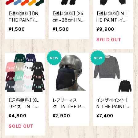
【送料無料】【IN
【送料無料】（25
【送料無料】IN T
THE PAINT(イ
cm~28cm）IN
HE PAINT イン
ンザペイント)】
THE PAINT イ
ザペイント ITP2
¥1,500
¥1,500
¥9,900
バスケ ソック
ンザペイント IT
3441 シープボ
ス ブラック
P19332B ソック
ア パンツ メンズ
SOLD OUT
ホワイト ITP2
ス バスケ 靴下
レディース バス
5121A
バッソク スポ
ケ ロングパンツ
ーツ 大人気のイ
ンザペイント
新デザイン バ
スケ靴下
【送料無料】 XL
レフリーマス
インザペイント I
サイズ IN THE
ク IN THE PAI
N THE PAINT
PAINT インザペ
NT インザペイン
バスケ ウェア T
¥4,800
¥2,900
¥7,400
イント LONG SL
ト バスケットボ
WO PLY CARD
EEVE SHIRTS
ール 審判用 マ
BOARDスウェッ
SOLD OUT
ロングスリーブ
スク 飛沫防
トシャツ 【ITP22