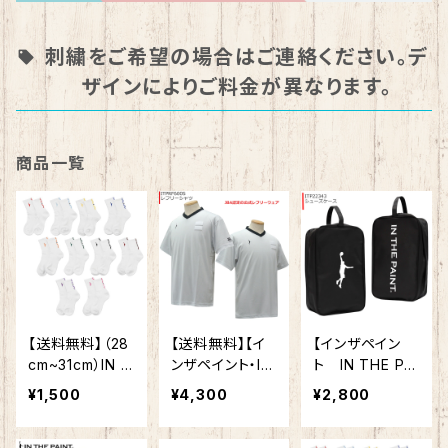
刺繍をご希望の場合はご連絡ください。デ
ザインによりご料金が異なります。
商品一覧
【送料無料】（28
【送料無料】【イ
【インザペイン
cm~31cm）IN T
ンザペイント・IN
ト IN THE PAI
HE PAINT イン
THE PAINT 】レ
NT】バスケット
¥1,500
¥4,300
¥2,800
ザペイント ITP1
フリーシャツ IT
シューズケース
9332W ソック
PRF600S セカ
シューズバッグ I