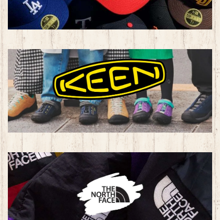
子ども用品
トレーニングシューズ
その他
トレーニングウェア（ユニセックス）
トレーニングウェア（レディース）
カジュアル・アウトドア用品
子ども用品
BAG
帽子